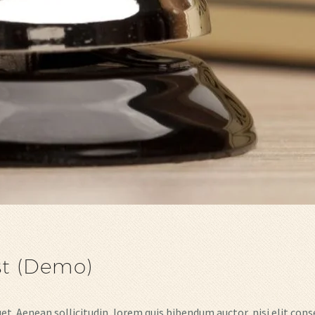
t (Demo)
et. Aenean sollicitudin, lorem quis bibendum auctor, nisi elit conse