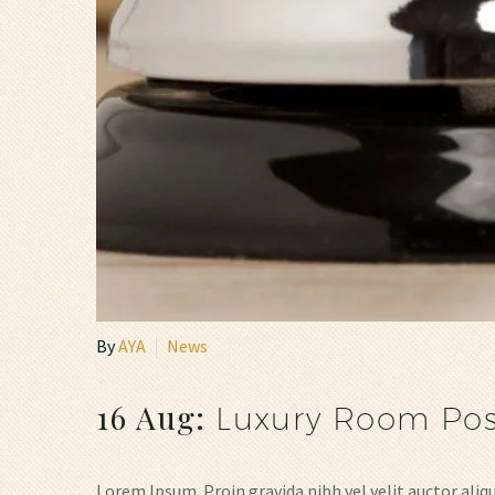
By
AYA
News
16 Aug:
Luxury Room Pos
Lorem Ipsum. Proin gravida nibh vel velit auctor aliqu