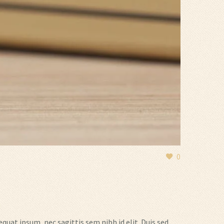
0
quat ipsum, nec sagittis sem nibh id elit. Duis sed